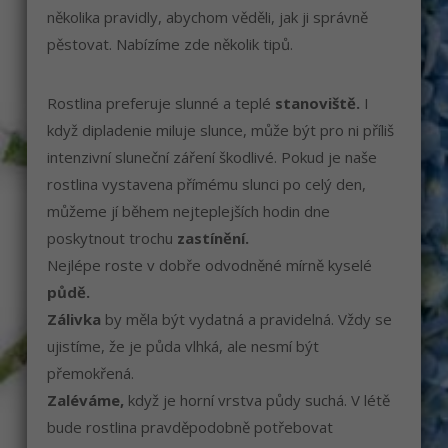
několika pravidly, abychom věděli, jak ji správně
pěstovat. Nabízíme zde několik tipů.
Rostlina preferuje slunné a teplé
stanoviště.
I
když dipladenie miluje slunce, může být pro ni příliš
intenzivní sluneční záření škodlivé. Pokud je naše
rostlina vystavena přímému slunci po celý den,
můžeme jí během nejteplejších hodin dne
poskytnout trochu
zastínění.
Nejlépe roste v dobře odvodněné mírně kyselé
půdě.
Zálivka
by měla být vydatná a pravidelná. Vždy se
ujistíme, že je půda vlhká, ale nesmí být
přemokřená.
Zaléváme,
když je horní vrstva půdy suchá. V létě
bude rostlina pravděpodobně potřebovat