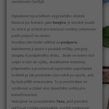
zavlažování častější.
Dipladenie bývá během vegetačního období
hladová po živinách. Jako
hnojivo
je vhodné použít
to, které je určené pro kvetoucí rostliny (
dávkování
podle pokynů na obalu
).
Rostlina nám bude vděčná za
podporu.
Nabídneme jí oporu v podobě mřížky, pergoly,
sloupku či podpěrného drátu… Bude se kolem nich
ovíjet a růst do výšky, dosáhneme esteticky
příjemného a prostorově úsporného uspořádání.
Květině je tak ponechán růst volně po opoře, aniž
by byla příliš omezována. To jí umožní lépe se
vytáhnout a získat více slunečního světla pro
bohatší kvetení.
Nebojíme se pravidelného
řezu,
jenž pomáhá
udržovat rostlinu kompaktní, a ještě podporuje