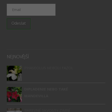
I agree terms and conditions.*
NEJNOVĚJŠÍ
PHASEOLUS NEBOLI FAZOL
DIPLADENIE NEBO TAKÉ
MANDEVILLA
BAREVNÉ SKVOSTY ZIMNÍ