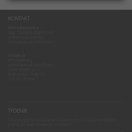
KONTAKT
šéfredaktorka
Mgr. Slavěna Walterová
walterova(zavináč)
zahradkaruvrok(tečka)cz
redakce
info(zavinac)
zahradkaruvrok(tečka)cz
Lime Green s.r.o.
Krakovská 1346/15
110 00, Praha 1
TÝDENÍK
Objednejte si každý týden souhrn toho nejzajímavějšího
přímo do vaší emailové schránky.