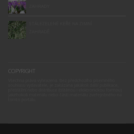
ZAHRADY
STÁLEZELENÉ KEŘE NA ZIMNÍ
ZAHRADĚ
COPYRIGHT
Všechna práva vyhrazena. Bez předchozího písemného
souhlasu vydavatele, je zakázána jakákoli další publikace,
přetištění nebo distribuce (tištěnou i elektronickou formou)
jakéhokoli materiálu nebo části materiálu zveřejněného na
tomto portálu.