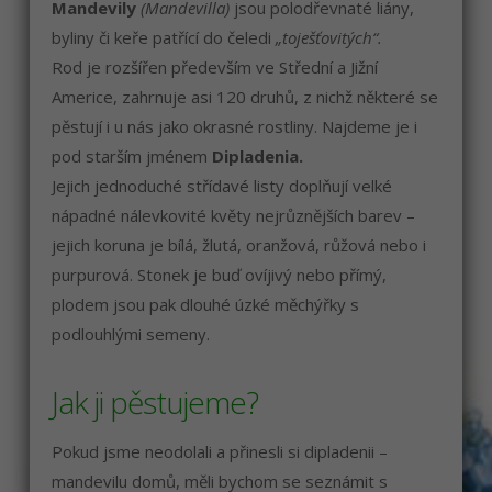
Mandevily
(Mandevilla)
jsou polodřevnaté liány,
byliny či keře patřící do čeledi
„toješťovitých“.
Rod je rozšířen především ve Střední a Jižní
Americe, zahrnuje asi 120 druhů, z nichž některé se
pěstují i u nás jako okrasné rostliny. Najdeme je i
pod starším jménem
Dipladenia.
Jejich jednoduché střídavé listy doplňují velké
nápadné nálevkovité květy nejrůznějších barev –
jejich koruna je bílá, žlutá, oranžová, růžová nebo i
purpurová. Stonek je buď ovíjivý nebo přímý,
plodem jsou pak dlouhé úzké měchýřky s
podlouhlými semeny.
Jak ji pěstujeme?
Pokud jsme neodolali a přinesli si dipladenii –
mandevilu domů, měli bychom se seznámit s