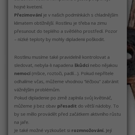
hojné kvetení.
Přezimování
je v našich podmínkách s chladnějším
klimatem obtížnější. Rostlinu je třeba na zimu
přesunout do teplého a světlého prostředí. Pozor
– nízké teploty by mohly dipladenii poškodit.
Rostlinu musíme také pravidelně kontrolovat a
sledovat, nebyla-li napadena
škůdci
nebo nějakou
nemocí
(mšice, roztoči, padlí…). Pokud nepřítele
odhalíme včas, můžeme vhodnou “léčbou” zabránit
vážnějším problémům.
Pokud dipladenie po zimě zaplnila svůj květináč,
můžeme ji bez obav
přesadit
do větší nádoby. To
by se mělo provádět před začátkem aktivního růstu
na jaře.
Je také možné vyzkoušet si
rozmnožování.
Její