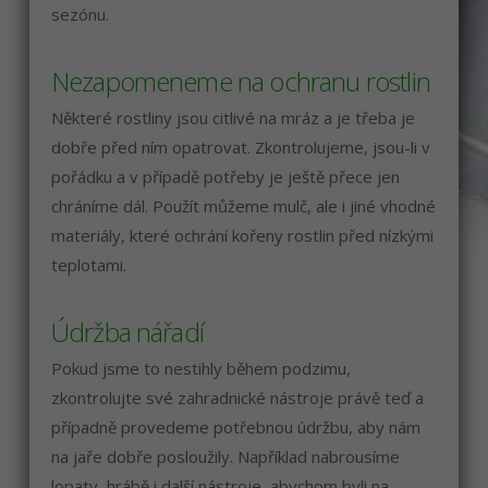
sezónu.
Nezapomeneme na ochranu rostlin
Některé rostliny jsou citlivé na mráz a je třeba je
dobře před ním opatrovat. Zkontrolujeme, jsou-li v
pořádku a v případě potřeby je ještě přece jen
chráníme dál. Použít můžeme mulč, ale i jiné vhodné
materiály, které ochrání kořeny rostlin před nízkými
teplotami.
Údržba nářadí
Pokud jsme to nestihly během podzimu,
zkontrolujte své zahradnické nástroje právě teď a
případně provedeme potřebnou údržbu, aby nám
na jaře dobře posloužily. Například nabrousíme
lopaty, hrábě i další nástroje, abychom byli na