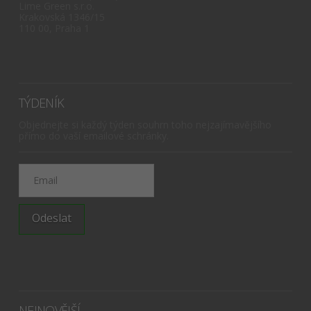
Lime Green s.r.o.
Krakovská 1346/15
110 00, Praha 1
TÝDENÍK
Objednejte si každý týden souhrn toho nejzajímavějšího
přímo do vaší emailové schránky.
I agree terms and conditions.*
NEJNOVĚJŠÍ