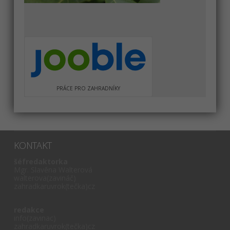
PRÁCE PRO ZAHRADNÍKY
KONTAKT
šéfredaktorka
Mgr. Slavěna Walterová
walterova(zavináč)
zahradkaruvrok(tečka)cz
redakce
info(zavinac)
zahradkaruvrok(tečka)cz