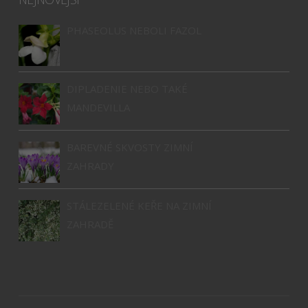
PHASEOLUS NEBOLI FAZOL
DIPLADENIE NEBO TAKÉ
MANDEVILLA
BAREVNÉ SKVOSTY ZIMNÍ
ZAHRADY
STÁLEZELENÉ KEŘE NA ZIMNÍ
ZAHRADĚ